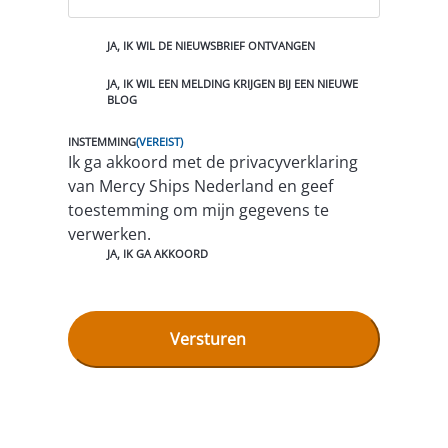
A
JA, IK WIL DE NIEUWSBRIEF ONTVANGEN
A
N
JA, IK WIL EEN MELDING KRIJGEN BIJ EEN NIEUWE
M
BLOG
E
L
D
INSTEMMING
(VEREIST)
I
Ik ga akkoord met de privacyverklaring
N
van Mercy Ships Nederland en geef
G
E
toestemming om mijn gegevens te
N
verwerken.
JA, IK GA AKKOORD