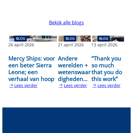
Bekijk alle blogs
BLOG
BLOG
BLOG
26 april 2026
21 april 2026
13 april 2026
Mercy Ships: voor
Andere
“Thank you
een beter Sierra
werelden +
so much
Leone; een
wetenswaar
that you do
verhaal van hoop
digheden…
this work”
Lees verder
Lees verder
Lees verder
:
:
:
Mercy
Andere
“Thank
Ships:
werelden
you
voor
+
so
een
wetenswaardigheden…
much
beter
that
Sierra
you
Leone;
do