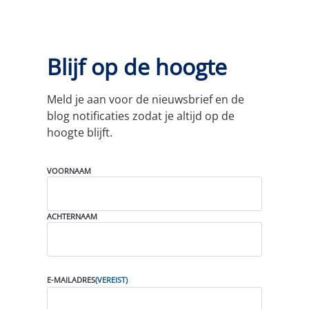
Blijf op de hoogte
Meld je aan voor de nieuwsbrief en de
blog notificaties zodat je altijd op de
hoogte blijft.
N
VOORNAAM
A
A
M
(
ACHTERNAAM
V
E
R
E
I
E-MAILADRES
(VEREIST)
S
T
)