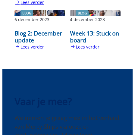
Lees verder
:
Week
BLOG
BLOG
14
6 december 2023
4 december 2023
&
15:
Blog 2: December
Week 13: Stuck on
Bittersweet
update
board
Lees verder
Lees verder
:
:
Blog
Week
2:
13:
December
Stuck
update
on
board
Vaar je mee?
We nemen je graag mee in het verhaal
van Mercy Ships via onze e-