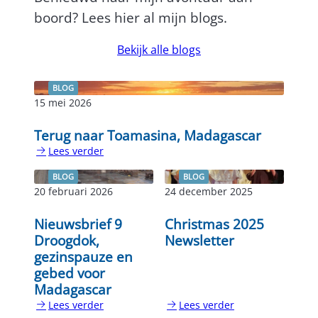
boord? Lees hier al mijn blogs.
Bekijk alle blogs
BLOG
15 mei 2026
Terug naar Toamasina, Madagascar
Lees verder
:
Terug
BLOG
BLOG
naar
20 februari 2026
24 december 2025
Toamasina,
Madagascar
Nieuwsbrief 9
Christmas 2025
Droogdok,
Newsletter
gezinspauze en
gebed voor
Madagascar
Lees verder
Lees verder
:
: