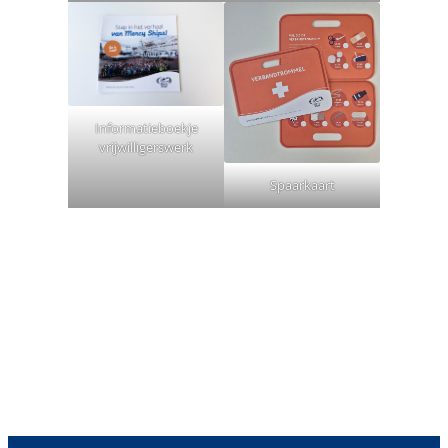
Informatieboekje
vrijwilligerswerk
Spaarkaart