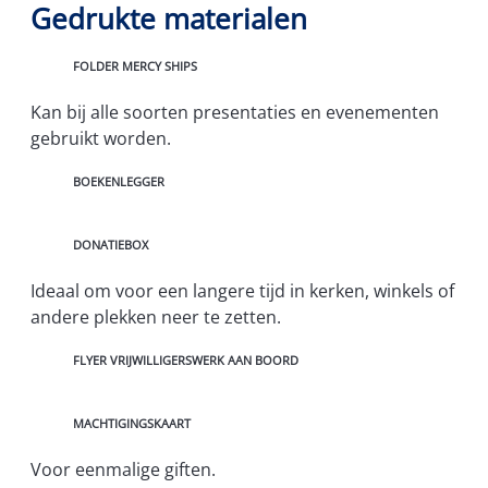
Gedrukte materialen
K
FOLDER MERCY SHIPS
A
N
Kan bij alle soorten presentaties en evenementen
B
I
gebruikt worden.
J
A
BOEKENLEGGER
L
L
E
S
I
DONATIEBOX
O
D
O
E
Ideaal om voor een langere tijd in kerken, winkels of
R
A
T
A
andere plekken neer te zetten.
E
L
N
O
F
FLYER VRIJWILLIGERSWERK AAN BOORD
P
M
L
R
V
Y
E
O
E
S
O
V
MACHTIGINGSKAART
R
E
R
O
N
E
O
T
Voor eenmalige giften.
E
R
A
N