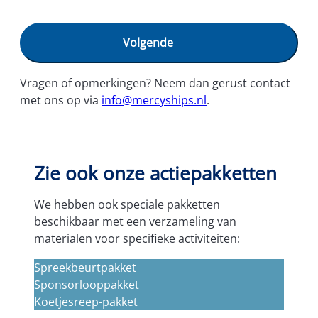
M
D
F
E
E
A
T
N
N
P
.
D
U
E
Z
R
Z
E
Vragen of opmerkingen? Neem dan gerust contact
E
P
L
met ons op via
info@mercyships.nl
.
L
S
E
E
K
N
K
D
E
E
N
R
Zie ook onze actiepakketten
N
G
E
E
E
L
We hebben ook speciale pakketten
R
I
T
beschikbaar met een verzameling van
J
E
K
materialen voor specifieke activiteiten:
Z
E
E
.
T
Spreekbeurtpakket
T
Sponsorlooppakket
E
N
Koetjesreep-pakket
.