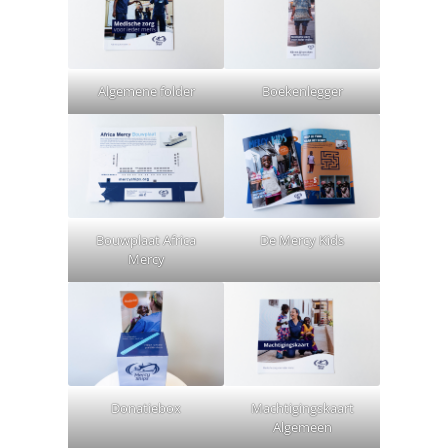
Algemene folder
Boekenlegger
Bouwplaat Africa
De Mercy Kids
Mercy
Donatiebox
Machtigingskaart
Algemeen