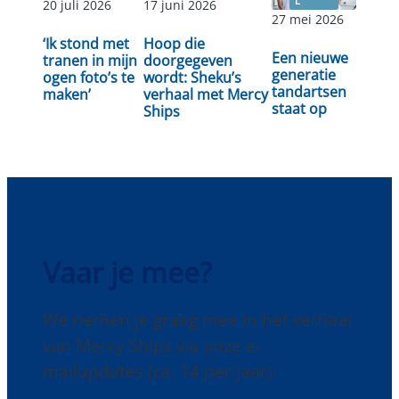
L
20 juli 2026
17 juni 2026
27 mei 2026
Lees
‘Ik stond met
Hoop die
Lees verder
Lees verder
Een nieuwe
verder
tranen in mijn
doorgegeven
generatie
ogen foto’s te
wordt: Sheku’s
tandartsen
maken’
verhaal met Mercy
staat op
Ships
Vaar je mee?
We nemen je graag mee in het verhaal
van Mercy Ships via onze e-
mailupdates (ca. 14 per jaar).