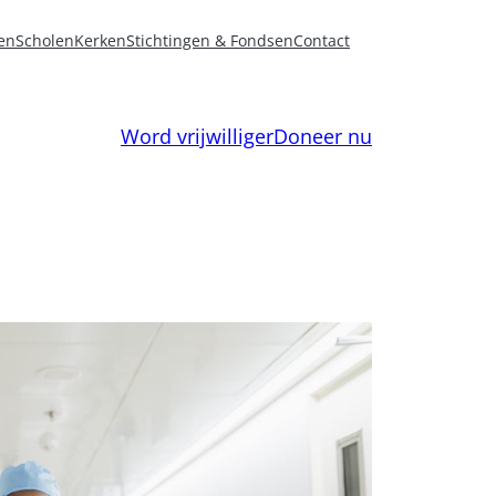
en
Scholen
Kerken
Stichtingen & Fondsen
Contact
Word vrijwilliger
Doneer nu