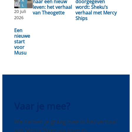
A
naar een nieuw
doorgegeven
L
leven: het verhaal
wordt: Sheku’s
20 juli
Lees
van Theogette
verhaal met Mercy
Lees verder
Lees verder
2026
Ships
verder
Een
nieuwe
start
voor
Musu
Vaar je mee?
We nemen je graag mee in het verhaal
van Mercy Ships via onze e-