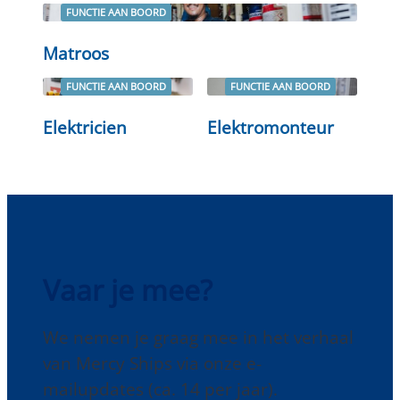
FUNCTIE AAN BOORD
Lees verder
Matroos
FUNCTIE AAN BOORD
FUNCTIE AAN BOORD
Lees verder
Lees verder
Elektricien
Elektromonteur
Vaar je mee?
We nemen je graag mee in het verhaal
van Mercy Ships via onze e-
mailupdates (ca. 14 per jaar).