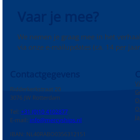
Vaar je mee?
We nemen je graag mee in het verhaa
via onze e-mailupdates (ca. 14 per jaar
Contactgegevens
O
V
Ridderkerkstraat 20
G
3076 JW Rotterdam
O
O
Tel:
+31 (0)10 4102877
J
E-mail:
info@mercyships.nl
IBAN: NL40RABO0356312151