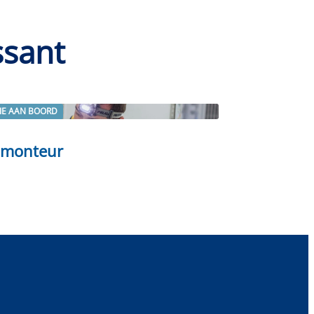
ssant
IE AAN BOORD
rder
omonteur