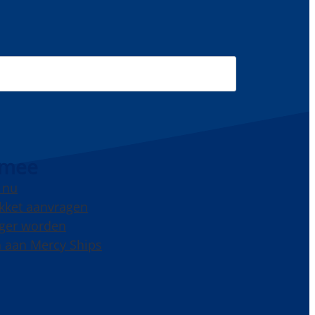
 mee
 nu
kket aanvragen
liger worden
 aan Mercy Ships