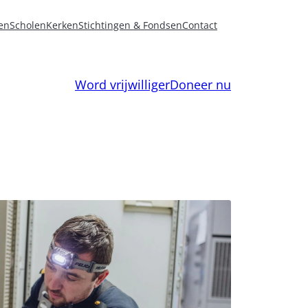
en
Scholen
Kerken
Stichtingen & Fondsen
Contact
Word vrijwilliger
Doneer nu