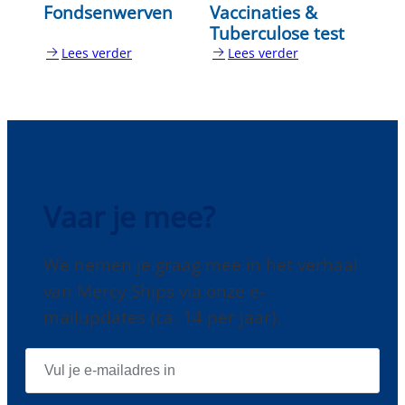
Fondsenwerven
Vaccinaties &
Tuberculose test
Lees verder
Lees verder
:
:
Fondsenwerven
Vaccinaties
&
Tuberculose
test
Vaar je mee?
We nemen je graag mee in het verhaal
van Mercy Ships via onze e-
mailupdates (ca. 14 per jaar).
E
-
M
A