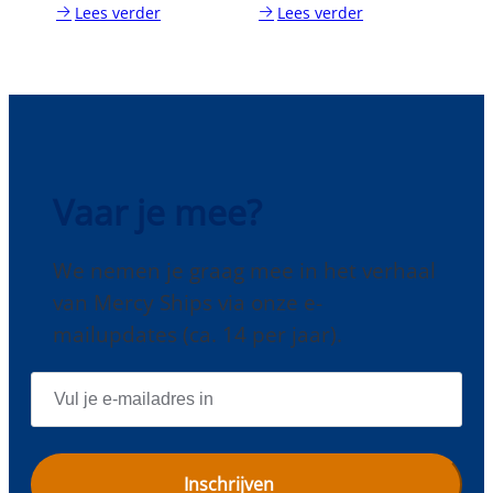
Lees verder
Lees verder
:
:
Fondsenwerven
Vaccinaties
&
Tuberculose
test
Vaar je mee?
We nemen je graag mee in het verhaal
van Mercy Ships via onze e-
mailupdates (ca. 14 per jaar).
E
-
M
A
I
L
A