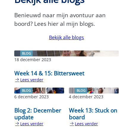
Benieuwd naar mijn avontuur aan
boord? Lees hier al mijn blogs.
Bekijk alle blogs
BLOG
18 december 2023
Week 14 & 15: Bittersweet
Lees verder
:
Week
BLOG
BLOG
14
6 december 2023
4 december 2023
&
15:
Blog 2: December
Week 13: Stuck on
Bittersweet
update
board
Lees verder
Lees verder
:
:
Blog
Week