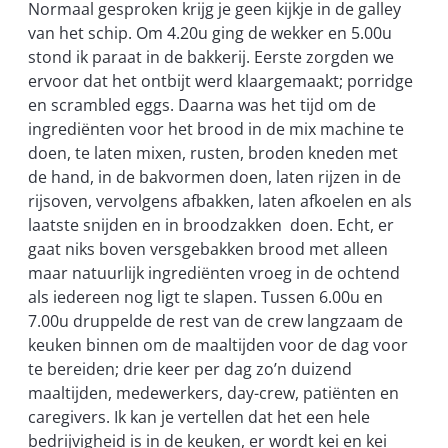
Normaal gesproken krijg je geen kijkje in de galley
van het schip. Om 4.20u ging de wekker en 5.00u
stond ik paraat in de bakkerij. Eerste zorgden we
ervoor dat het ontbijt werd klaargemaakt; porridge
en scrambled eggs. Daarna was het tijd om de
ingrediënten voor het brood in de mix machine te
doen, te laten mixen, rusten, broden kneden met
de hand, in de bakvormen doen, laten rijzen in de
rijsoven, vervolgens afbakken, laten afkoelen en als
laatste snijden en in broodzakken doen. Echt, er
gaat niks boven versgebakken brood met alleen
maar natuurlijk ingrediënten vroeg in de ochtend
als iedereen nog ligt te slapen. Tussen 6.00u en
7.00u druppelde de rest van de crew langzaam de
keuken binnen om de maaltijden voor de dag voor
te bereiden; drie keer per dag zo’n duizend
maaltijden, medewerkers, day-crew, patiënten en
caregivers. Ik kan je vertellen dat het een hele
bedrijvigheid is in de keuken, er wordt kei en kei