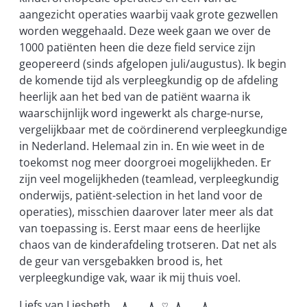
aangezicht operaties waarbij vaak grote gezwellen
worden weggehaald. Deze week gaan we over de
1000 patiënten heen die deze field service zijn
geopereerd (sinds afgelopen juli/augustus). Ik begin
de komende tijd als verpleegkundig op de afdeling
heerlijk aan het bed van de patiënt waarna ik
waarschijnlijk word ingewerkt als charge-nurse,
vergelijkbaar met de coördinerend verpleegkundige
in Nederland. Helemaal zin in. En wie weet in de
toekomst nog meer doorgroei mogelijkheden. Er
zijn veel mogelijkheden (teamlead, verpleegkundig
onderwijs, patiënt-selection in het land voor de
operaties), misschien daarover later meer als dat
van toepassing is. Eerst maar eens de heerlijke
chaos van de kinderafdeling trotseren. Dat net als
de geur van versgebakken brood is, het
verpleegkundige vak, waar ik mij thuis voel.
Liefs van Liesbeth ﮩ٨ـﮩﮩ٨ـ♡ﮩ٨ـﮩﮩ٨ـ