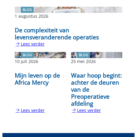
BLOG
1 augustus 2026
De complexiteit van
levensveranderende operaties
Lees verder
:
De
BLOG
BLOG
complexiteit
10 juli 2026
25 mei 2026
van
levensveranderende
Mijn leven op de
Waar hoop begint:
operaties
Africa Mercy
achter de deuren
van de
Preoperatieve
afdeling
Lees verder
Lees verder
:
:
Mijn
Waar
leven
hoop
op
begint: