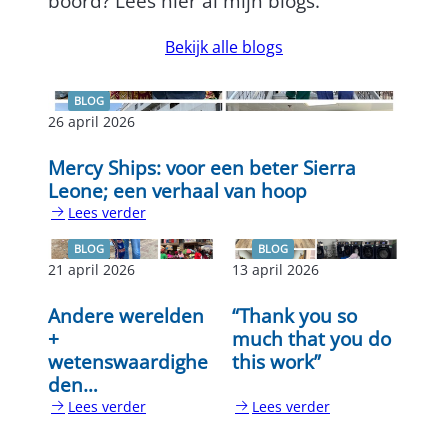
boord? Lees hier al mijn blogs.
Bekijk alle blogs
BLOG
26 april 2026
Mercy Ships: voor een beter Sierra
Leone; een verhaal van hoop
Lees verder
:
Mercy
BLOG
BLOG
Ships:
21 april 2026
13 april 2026
voor
een
Andere werelden
“Thank you so
beter
+
much that you do
Sierra
wetenswaardighe
this work”
Leone;
den…
een
Lees verder
Lees verder
verhaal
:
:
van
Andere
“Thank