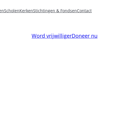
en
Scholen
Kerken
Stichtingen & Fondsen
Contact
Word vrijwilliger
Doneer nu