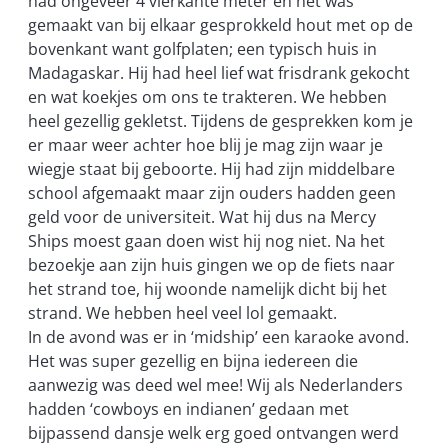
had ongeveer 4 vierkante meter en het was
gemaakt van bij elkaar gesprokkeld hout met op de
bovenkant want golfplaten; een typisch huis in
Madagaskar. Hij had heel lief wat frisdrank gekocht
en wat koekjes om ons te trakteren. We hebben
heel gezellig gekletst. Tijdens de gesprekken kom je
er maar weer achter hoe blij je mag zijn waar je
wiegje staat bij geboorte. Hij had zijn middelbare
school afgemaakt maar zijn ouders hadden geen
geld voor de universiteit. Wat hij dus na Mercy
Ships moest gaan doen wist hij nog niet. Na het
bezoekje aan zijn huis gingen we op de fiets naar
het strand toe, hij woonde namelijk dicht bij het
strand. We hebben heel veel lol gemaakt.
In de avond was er in ‘midship’ een karaoke avond.
Het was super gezellig en bijna iedereen die
aanwezig was deed wel mee! Wij als Nederlanders
hadden ‘cowboys en indianen’ gedaan met
bijpassend dansje welk erg goed ontvangen werd