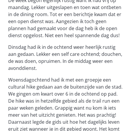
De week begon eigenlijk rustig want ik had vrij op
maandag. Lekker uitgeslapen en toen wat ontbeten
in de dining room. Tot er een berichtje kwam dat er
een open dienst was. Aangezien ik toch geen
plannen had gemaakt voor de dag heb ik de open
dienst opgelost. Niet een heel spannende dag dus!
Dinsdag had ik in de ochtend weer heerlijk rustig
aan gedaan. Lekker een self care ochtend; douchen,
de was doen, opruimen. In de middag weer een
avonddienst.
Woensdagochtend had ik met een groepje een
cultural hike gedaan aan de buitenzijde van de stad.
We gingen om kwart over 6 in de ochtend op pad.
De hike was in hetzelfde gebied als de trail run een
paar weken geleden. Grappig want nu kom ik iets
meer van het uitzicht genieten. Het was prachtig!
Daarnaast legde de gids uit hoe het dagelijks leven
eruit ziet wanneer je in dit gebied woont. Het komt