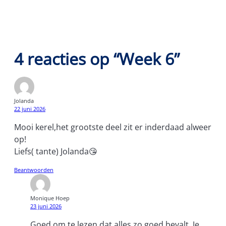
4 reacties op “Week 6”
Jolanda
22 juni 2026
Mooi kerel,het grootste deel zit er inderdaad alweer
op!
Liefs( tante) Jolanda😘
Beantwoorden
Monique Hoep
23 juni 2026
Goed om te lezen dat alles zo goed bevalt. Je