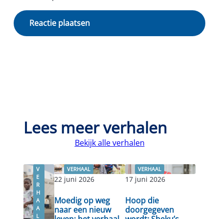
Lees meer verhalen
Bekijk alle verhalen
V
VERHAAL
VERHAAL
E
22 juni 2026
17 juni 2026
R
H
Moedig op weg
Hoop die
A
A
naar een nieuw
doorgegeven
L
leven: het verhaal
wordt: Sheku’s