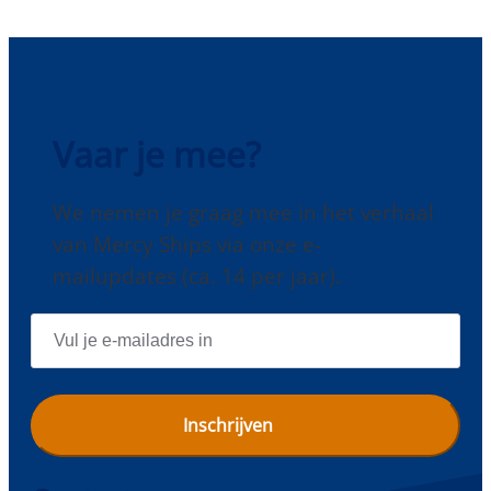
&
Tuberculose
test
Vaar je mee?
We nemen je graag mee in het verhaal
van Mercy Ships via onze e-
mailupdates (ca. 14 per jaar).
E
-
M
A
I
L
A
D
R
E