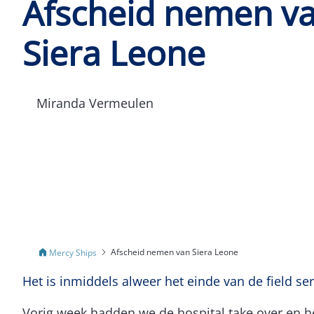
Afscheid nemen v
Siera Leone
Miranda Vermeulen
Afscheid nemen van Siera Leone
Mercy Ships
Het is inmiddels alweer het einde van de field se
Vorig week hadden we de hospital take over en he