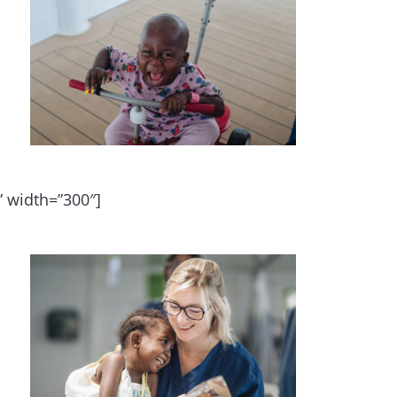
” width=”300″]