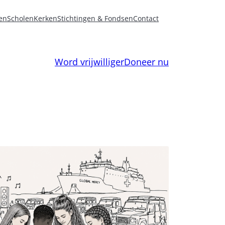
en
Scholen
Kerken
Stichtingen & Fondsen
Contact
Word vrijwilliger
Doneer nu