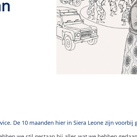
an
rvice. De 10 maanden hier in Siera Leone zijn voorbij 
bben we stil gestaan bij alles wat we hebben gedaan d