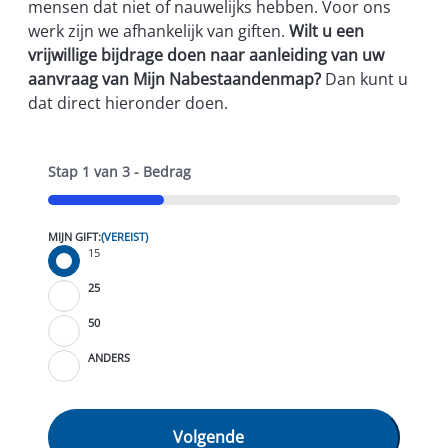
mensen dat niet of nauwelijks hebben. Voor ons
werk zijn we afhankelijk van giften.
Wilt u een
vrijwillige bijdrage doen naar aanleiding van uw
aanvraag van Mijn Nabestaandenmap?
Dan kunt u
dat direct hieronder doen.
Stap
1
van
3
- Bedrag
33%
MIJN GIFT:
(VEREIST)
EENMALIG KEUZEBEDRAG:
15
PRIJS:
25
50
Met 15 euro kunnen we bijvoorbeeld gipsmateriaal
ANDERS
voor de behandeling van klompvoeten aanschaffen.