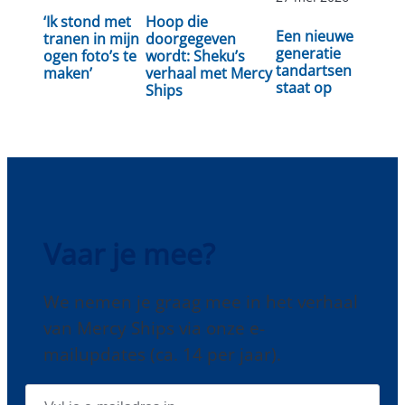
Lees
‘Ik stond met
Hoop die
Lees verder
Lees verder
Een nieuwe
verder
tranen in mijn
doorgegeven
generatie
ogen foto’s te
wordt: Sheku’s
tandartsen
maken’
verhaal met Mercy
staat op
Ships
Vaar je mee?
We nemen je graag mee in het verhaal
van Mercy Ships via onze e-
mailupdates (ca. 14 per jaar).
E
-