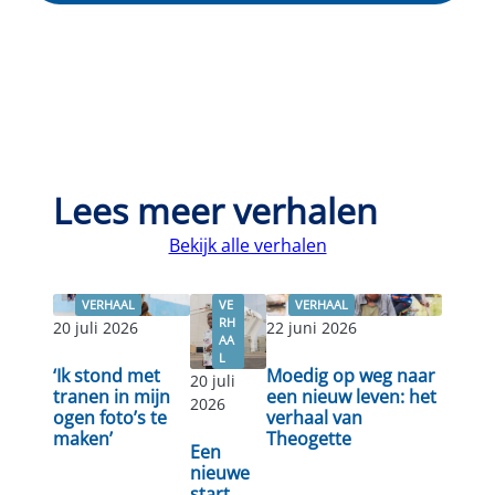
Lees meer verhalen
Bekijk alle verhalen
VERHAAL
VE
VERHAAL
RH
20 juli 2026
22 juni 2026
AA
L
‘Ik stond met
Moedig op weg naar
20 juli
tranen in mijn
een nieuw leven: het
2026
Lees
ogen foto’s te
verhaal van
Lees verder
Lees verder
verder
maken’
Theogette
Een
nieuwe
start