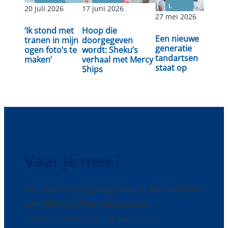
L
20 juli 2026
17 juni 2026
27 mei 2026
Lees
‘Ik stond met
Hoop die
Lees verder
Lees verder
Een nieuwe
verder
tranen in mijn
doorgegeven
generatie
ogen foto’s te
wordt: Sheku’s
tandartsen
maken’
verhaal met Mercy
staat op
Ships
Vaar je mee?
We nemen je graag mee in het verhaal
van Mercy Ships via onze e-
mailupdates (ca. 14 per jaar).