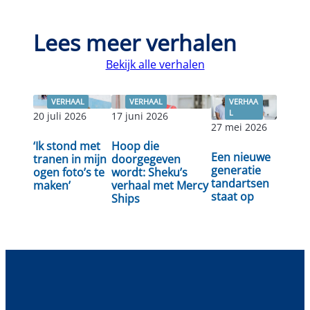
Lees meer verhalen
Bekijk alle verhalen
VERHAAL
VERHAAL
VERHAA
L
20 juli 2026
17 juni 2026
27 mei 2026
Lees
‘Ik stond met
Hoop die
Lees verder
Lees verder
Een nieuwe
verder
tranen in mijn
doorgegeven
generatie
ogen foto’s te
wordt: Sheku’s
tandartsen
maken’
verhaal met Mercy
staat op
Ships