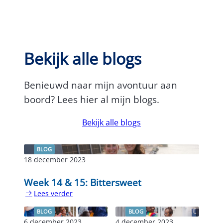
Bekijk alle blogs
Benieuwd naar mijn avontuur aan
boord? Lees hier al mijn blogs.
Bekijk alle blogs
BLOG
18 december 2023
Week 14 & 15: Bittersweet
Lees verder
:
Week
BLOG
BLOG
14
6 december 2023
4 december 2023