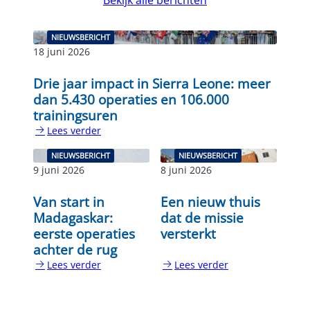
NIEUWSBERICHT
18 juni 2026
Drie jaar impact in Sierra Leone: meer
dan 5.430 operaties en 106.000
trainingsuren
Lees verder
:
Drie
NIEUWSBERICHT
NIEUWSBERICHT
jaar
9 juni 2026
8 juni 2026
impact
in
Van start in
Een nieuw thuis
Sierra
Madagaskar:
dat de missie
Leone:
eerste operaties
versterkt
meer
achter de rug
dan
Lees verder
Lees verder
5.430
:
:
operaties
Van
Een
en
start
nieuw