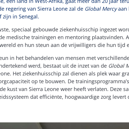
, een land in West-Afrika, gaat meer dan 20 jaar teru
e regering van Sierra Leone zal de
Global Mercy
aan 
 zijn in Senegal.
wste, speciaal gebouwde ziekenhuisschip ingezet wor
de medische trainingen en mentoring plaatsvinden. A
reld en hun steun aan de vrijwilligers die hun tijd e
 steun in het behandelen van mensen met verschillen
dertekend werd, bestaat uit de inzet van de
Global 
eone. Het ziekenhuisschip zal dienen als plek waar g
gcapaciteit op te bouwen. De trainingsprogramma’s 
 de kust van Sierra Leone weer heeft verlaten. Deze
ssysteem dat efficiënte, hoogwaardige zorg levert die