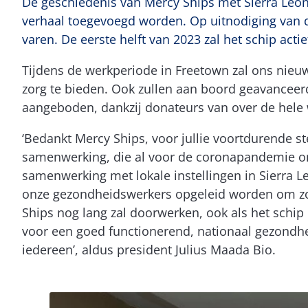
De geschiedenis van Mercy Ships met Sierra Leone
verhaal toegevoegd worden. Op uitnodiging van d
varen. De eerste helft van 2023 zal het schip actief
Tijdens de werkperiode in Freetown zal ons nieu
zorg te bieden. Ook zullen aan boord geavanceer
aangeboden, dankzij donateurs van over de hele we
‘Bedankt Mercy Ships, voor jullie voortdurende
samenwerking, die al voor de coronapandemie on
samenwerking met lokale instellingen in Sierra L
onze gezondheidswerkers opgeleid worden om zor
Ships nog lang zal doorwerken, ook als het schip
voor een goed functionerend, nationaal gezondheid
iedereen’, aldus president Julius Maada Bio.