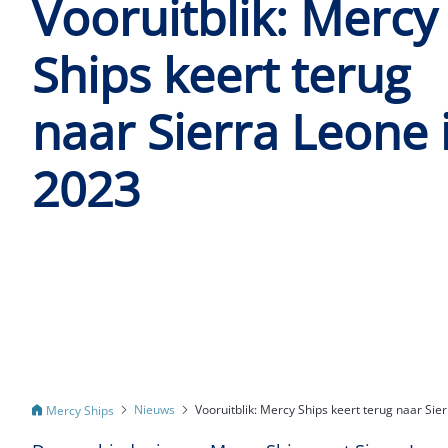
Vooruitblik: Mercy
Ships keert terug
naar Sierra Leone 
2023
Nieuws
Vooruitblik: Mercy Ships keert terug naar Sie
Mercy Ships