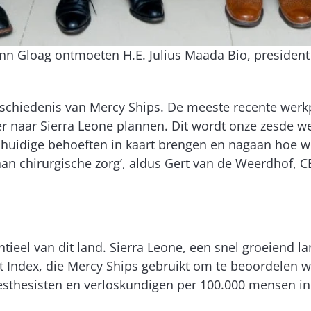
nn Gloag ontmoeten H.E. Julius Maada Bio, president 
eschiedenis van Mercy Ships. De meeste recente werkp
er naar Sierra Leone plannen. Dit wordt onze zesde 
e huidige behoeften in kaart brengen en nagaan hoe
n chirurgische zorg’, aldus Gert van de Weerdhof, C
entieel van dit land. Sierra Leone, een snel groeiend 
ndex, die Mercy Ships gebruikt om te beoordelen waa
nesthesisten en verloskundigen per 100.000 mensen in