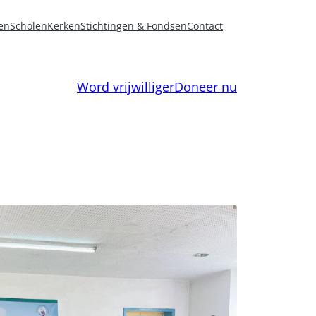
en
Scholen
Kerken
Stichtingen & Fondsen
Contact
Word vrijwilliger
Doneer nu