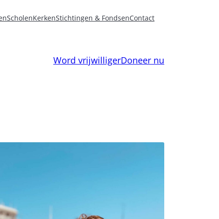
en
Scholen
Kerken
Stichtingen & Fondsen
Contact
Word vrijwilliger
Doneer nu