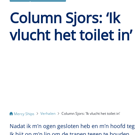
Column Sjors: ‘Ik
vlucht het toilet in’
Verhalen
Column Sjors: ‘Ik vlucht het toilet in’
Mercy Ships
Nadat ik m’n ogen gesloten heb en m’n hoofd tege
Ik bijt op m’n lip om de tranen tegen te houden.