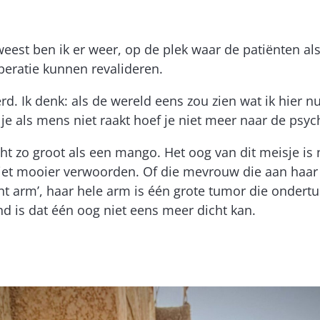
weest ben ik er weer, op de plek waar de patiënten 
eratie kunnen revalideren.
rd. Ik denk: als de wereld eens zou zien wat ik hier 
dit je als mens niet raakt hoef je niet meer naar de ps
t zo groot als een mango. Het oog van dit meisje is na
 niet mooier verwoorden. Of die mevrouw die aan haa
nt arm’, haar hele arm is één grote tumor die ondertus
d is dat één oog niet eens meer dicht kan.