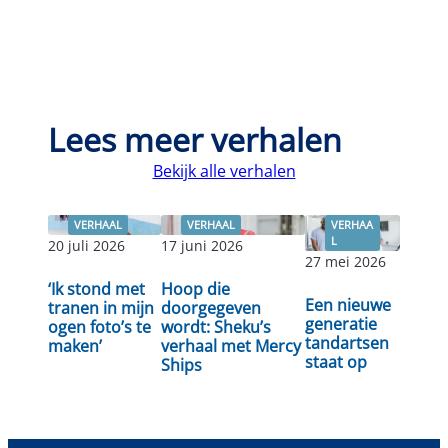
Lees meer verhalen
Bekijk alle verhalen
VERHAAL
VERHAAL
VERHAA
L
20 juli 2026
17 juni 2026
27 mei 2026
Lees
‘Ik stond met
Hoop die
Lees verder
Lees verder
Een nieuwe
verder
tranen in mijn
doorgegeven
generatie
ogen foto’s te
wordt: Sheku’s
tandartsen
maken’
verhaal met Mercy
staat op
Ships