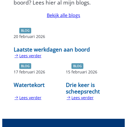
boord? Lees hier al mijn blogs.
Bekijk alle blogs
BLOG
20 februari 2026
Laatste werkdagen aan boord
Lees verder
:
Laatste
BLOG
BLOG
werkdagen
17 februari 2026
15 februari 2026
aan
boord
Watertekort
Drie keer is
scheepsrecht
Lees verder
Lees verder
:
:
Watertekort
Drie
keer
is
scheepsrecht