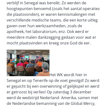
verblijf in Senegal was bereikt. Zo werden
d
e
hoogtepunten benoemd
(
zoals het aantal operaties
die plaatsvonden)
,
e
r wa
ren
kennismakingen met
verschillende medische teams, die een korte uitleg
gaven over hun werkzaamheden, zoals de
apotheek, het laboratorium, enz.
Ook werd er
m
eerdere malen dankzegging gedaan voor wat er
mocht plaatsvinden en kreeg onze God de eer.
Het
WK wordt hier in
Senegal en op Tenerife op de voet gevolgd! Zo werd
er gejuicht bij een overwinning of gelijkspel
en werd
er
getroost bij verlies! Op zaterdag 3 december
werd de wedstrijd Nederland- Amerika, samen met
de Nederlandse bemanning van de Global Mercy,