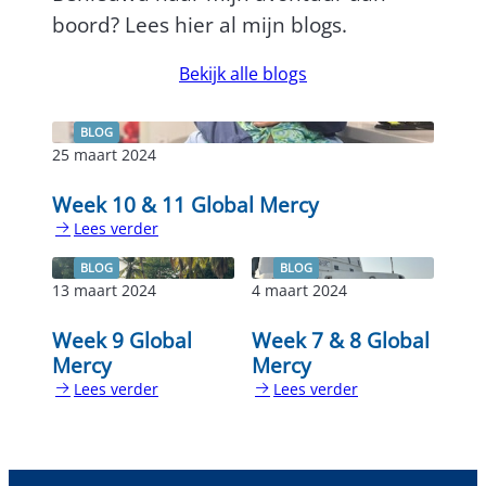
boord? Lees hier al mijn blogs.
Bekijk alle blogs
BLOG
25 maart 2024
Week 10 & 11 Global Mercy
Lees verder
:
Week
BLOG
BLOG
10
13 maart 2024
4 maart 2024
&
11
Week 9 Global
Week 7 & 8 Global
Global
Mercy
Mercy
Mercy
Lees verder
Lees verder
:
:
Week
Week
9
7
Global
&