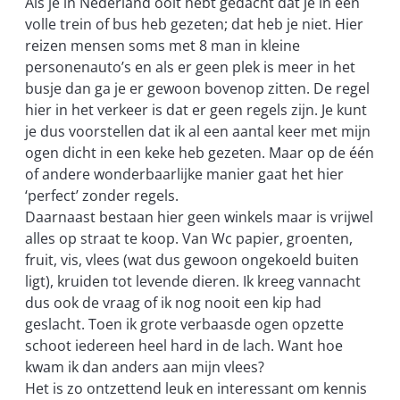
Als je in Nederland ooit hebt gedacht dat je in een
volle trein of bus heb gezeten; dat heb je niet. Hier
reizen mensen soms met 8 man in kleine
personenauto’s en als er geen plek is meer in het
busje dan ga je er gewoon bovenop zitten. De regel
hier in het verkeer is dat er geen regels zijn. Je kunt
je dus voorstellen dat ik al een aantal keer met mijn
ogen dicht in een keke heb gezeten. Maar op de één
of andere wonderbaarlijke manier gaat het hier
‘perfect’ zonder regels.
Daarnaast bestaan hier geen winkels maar is vrijwel
alles op straat te koop. Van Wc papier, groenten,
fruit, vis, vlees (wat dus gewoon ongekoeld buiten
ligt), kruiden tot levende dieren. Ik kreeg vannacht
dus ook de vraag of ik nog nooit een kip had
geslacht. Toen ik grote verbaasde ogen opzette
schoot iedereen heel hard in de lach. Want hoe
kwam ik dan anders aan mijn vlees?
Het is zo ontzettend leuk en interessant om kennis