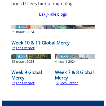
boord? Lees hier al mijn blogs.
Bekijk alle blogs
BLOG
25 maart 2024
Week 10 & 11 Global Mercy
Lees verder
:
Week
BLOG
BLOG
10
13 maart 2024
4 maart 2024
&
11
Week 9 Global
Week 7 & 8 Global
Global
Mercy
Mercy
Mercy
Lees verder
Lees verder
:
:
Week
Week
9
7
Global
&
Mercy
8