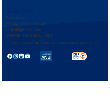
Doe mee
Doneer nu
Actiepakket aanvragen
Vrijwilliger worden
Nalaten aan Mercy Ships
© Mercy Ships Nederland
Toegankelijkheid
Disclaimer
Privacyverklaring
Facebook
Instagram
LinkedIn
YouTube