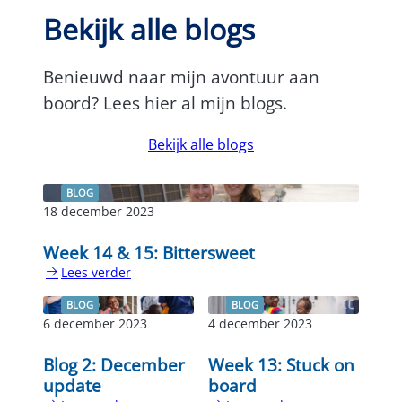
Bekijk alle blogs
Benieuwd naar mijn avontuur aan
boord? Lees hier al mijn blogs.
Bekijk alle blogs
BLOG
18 december 2023
Week 14 & 15: Bittersweet
Lees verder
:
Week
BLOG
BLOG
14
6 december 2023
4 december 2023
&
15:
Blog 2: December
Week 13: Stuck on
Bittersweet
update
board