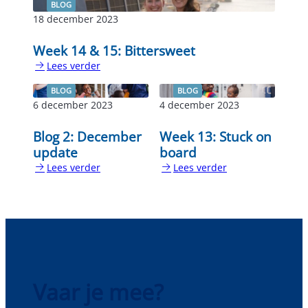
BLOG
18 december 2023
Week 14 & 15: Bittersweet
Lees verder
:
Week
BLOG
BLOG
14
6 december 2023
4 december 2023
&
15:
Blog 2: December
Week 13: Stuck on
Bittersweet
update
board
Lees verder
Lees verder
:
:
Blog
Week
2:
13:
December
Stuck
update
on
board
Vaar je mee?