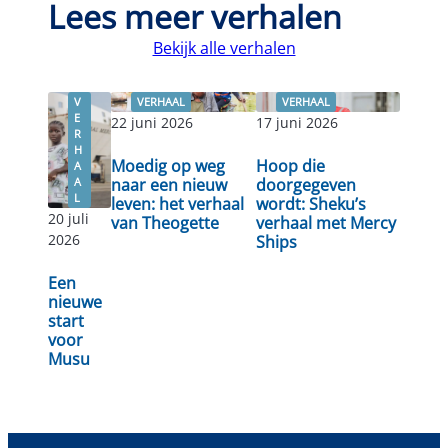
Lees meer verhalen
Bekijk alle verhalen
V
VERHAAL
VERHAAL
E
22 juni 2026
17 juni 2026
R
H
Moedig op weg
Hoop die
A
A
naar een nieuw
doorgegeven
L
leven: het verhaal
wordt: Sheku’s
20 juli
Lees
van Theogette
verhaal met Mercy
Lees verder
Lees verder
2026
Ships
verder
Een
nieuwe
start
voor
Musu