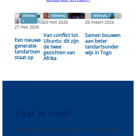
VERHAA
VERHAAL
VERHAAL
L
20 mei 2026
26 maart 2026
27 mei 2026
Lees
Van conflict tot
Samen bouwen
Lees verder
Lees verder
Een nieuwe
verder
Ubuntu: dit zijn
aan beter
generatie
de twee
tandartsonder
tandartsen
gezichten van
wijs in Togo
staat op
Afrika
Vaar je mee?
We nemen je graag mee in het verhaal